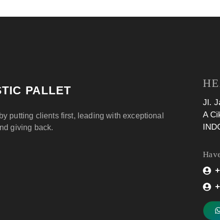
HE
TIC PALLET
Jl. 
A Ci
by putting clients first, leading with exceptional
IND
and giving back.
Have
+
+