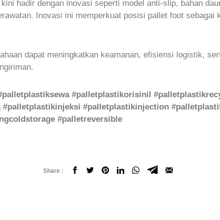
 kini hadir dengan inovasi seperti model anti-slip, bahan d
watan. Inovasi ini memperkuat posisi pallet foot sebagai 
sahaan dapat meningkatkan keamanan, efisiensi logistik, ser
ngiriman.
 #palletplastiksewa #palletplastikorisinil #palletplastikr
#palletplastikinjeksi #palletplastikinjection #palletplas
gcoldstorage #palletreversible
Share :