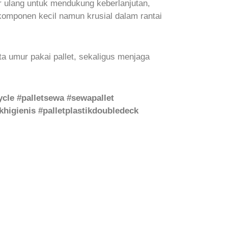
aur ulang untuk mendukung keberlanjutan,
komponen kecil namun krusial dalam rantai
ta umur pakai pallet, sekaligus menjaga
ecycle #palletsewa #sewapallet
tikhigienis #palletplastikdoubledeck