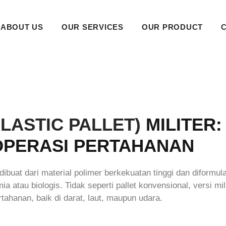
ABOUT US
OUR SERVICES
OUR PRODUCT
PLASTIC PALLET)
MILITER:
OPERASI PERTAHANAN
ng dibuat dari material polimer berkekuatan tinggi dan diform
 atau biologis. Tidak seperti pallet konvensional, versi mili
tahanan, baik di darat, laut, maupun udara.