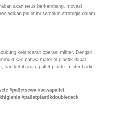
kirakan akan terus berkembang. Inovasi
enjadikan pallet ini semakin strategis dalam
endukung kelancaran operasi militer. Dengan
membuktikan bahwa material plastik dapat
an ketahanan, pallet plastik militer hadir
ecycle #palletsewa #sewapallet
tikhigienis #palletplastikdoubledeck