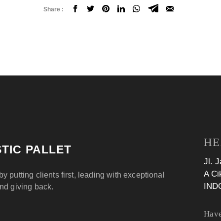
Share :
HE
TIC PALLET
Jl. 
A Ci
by putting clients first, leading with exceptional
IND
and giving back.
Have