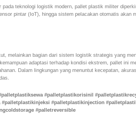
ada teknologi logistik modern, pallet plastik militer diper
sensor pintar (IoT), hingga sistem pelacakan otomatis akan m
gkut, melainkan bagian dari sistem logistik strategis yang m
an kemampuan adaptasi terhadap kondisi ekstrem, pallet ini 
anan. Dalam lingkungan yang menuntut kecepatan, akurasi, d
das.
 #palletplastiksewa #palletplastikorisinil #palletplastikr
#palletplastikinjeksi #palletplastikinjection #palletplas
gcoldstorage #palletreversible