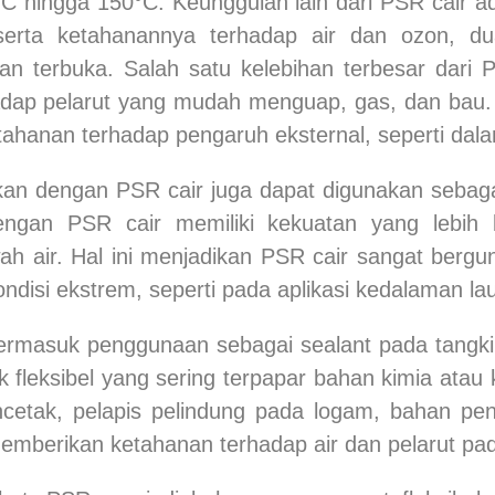
55°C hingga 150°C. Keunggulan lain dari PSR cair 
 serta ketahanannya terhadap air dan ozon, 
an terbuka. Salah satu kelebihan terbesar dari P
adap pelarut yang mudah menguap, gas, dan bau. I
ahanan terhadap pengaruh eksternal, seperti dala
ikan dengan PSR cair juga dapat digunakan sebaga
ngan PSR cair memiliki kekuatan yang lebih b
h air. Hal ini menjadikan PSR cair sangat berg
isi ekstrem, seperti pada aplikasi kedalaman laut
 termasuk penggunaan sebagai sealant pada tangki
k fleksibel yang sering terpapar bahan kimia ata
cetak, pelapis pelindung pada logam, bahan pe
emberikan ketahanan terhadap air dan pelarut pada