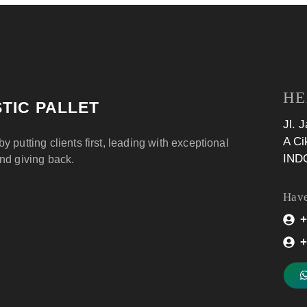
HE
TIC PALLET
Jl. 
A Ci
by putting clients first, leading with exceptional
IND
and giving back.
Have
+
+