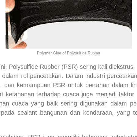
Polymer Glue of Polysulfide Rubber
ini,
Polysulfide Rubber (PSR)
sering kali diekstrus
 dalam rol pencetakan. Dalam industri percetakan
an, dan kemampuan PSR untuk bertahan dalam li
at ketahanan terhadap cuaca juga menjadi faktor p
nan cuaca yang baik sering digunakan dalam p
rti pada sealant bangunan dan kendaraan, yang 
lebihan, PSR juga memiliki beberapa keterbata