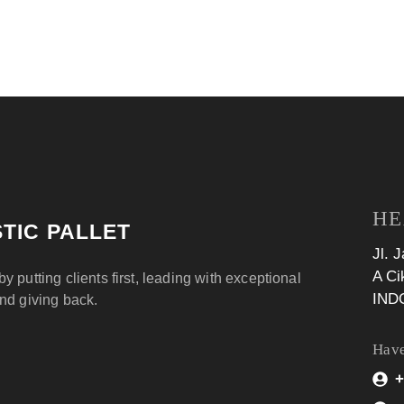
HE
TIC PALLET
Jl. 
A Ci
by putting clients first, leading with exceptional
IND
and giving back.
Have
+