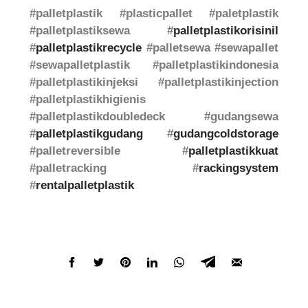
#palletplastik #plasticpallet #paletplastik
#palletplastiksewa #
palletplastikorisinil
#
palletplastikrecycle
#palletsewa #sewapallet
#sewapalletplastik #palletplastikindonesia
#palletplastikinjeksi #palletplastikinjection
#palletplastikhigienis
#palletplastikdoubledeck #gudangsewa
#
palletplastikgudang
#
gudangcoldstorage
#palletreversible #
palletplastikkuat
#palletracking #
rackingsystem
#
rentalpalletplastik