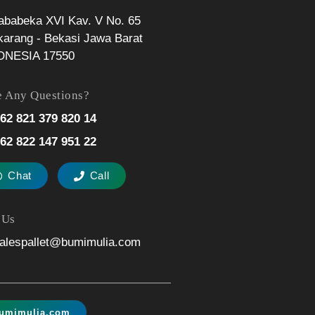
Jababeka XVI Kav. V No. 65
karang - Bekasi Jawa Barat
ONESIA 17550
 Any Questions?
62 821 379 820 14
62 822 147 951 22
Chat
Call
 Us
alespallet@bumimulia.com
umimulia.com