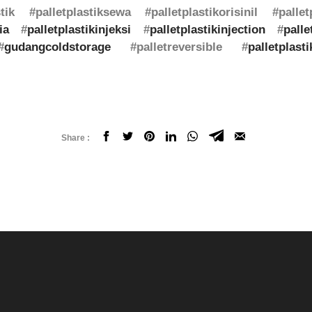
stik #palletplastiksewa #palletplastikorisinil #pall
ia
#
palletplastikinjeksi
#
palletplastikinjection
#
palle
#
gudangcoldstorage
#palletreversible #
palletplast
Share :