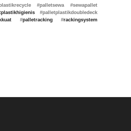
etplastikrecycle #palletsewa #sewapallet
tplastikhigienis
#palletplastikdoubledeck
ikkuat
#
palletracking
#
rackingsystem