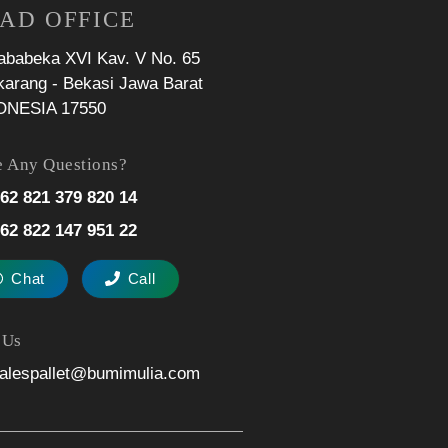
AD OFFICE
Jababeka XVI Kav. V No. 65
karang - Bekasi Jawa Barat
ONESIA 17550
 Any Questions?
62 821 379 820 14
62 822 147 951 22
Chat
Call
 Us
alespallet@bumimulia.com