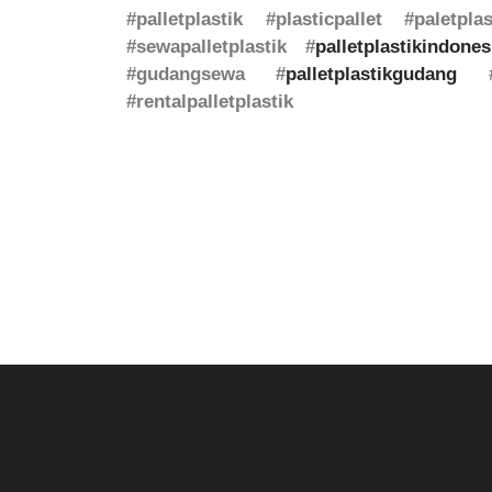
#palletplastik #plasticpallet #paletpla
#sewapalletplastik #
palletplastikindones
#gudangsewa #
palletplastikgudang
#rentalpalletplastik