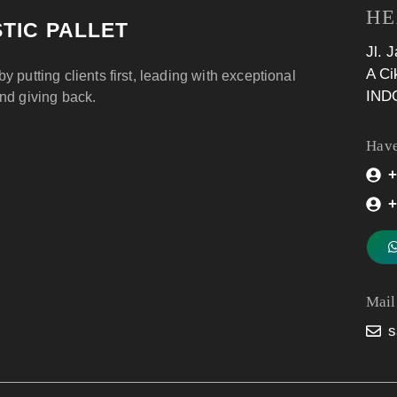
HE
TIC PALLET
Jl. 
A Ci
by putting clients first, leading with exceptional
IND
and giving back.
Have
+
+
Mail
s