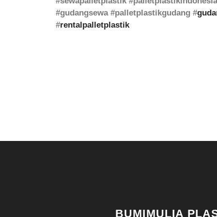
#sewapalletplastik #palletplastikindonesia 
#gudangsewa #palletplastikgudang #
guda
#
rentalpalletplastik
BUMIMULIA PLAS