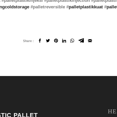
#palletplastikinjeksi #palletplastikinjection #palletplas
ngcoldstorage
#palletreversible #
palletplastikkuat
#
palle
Share :
HE
TIC PALLET