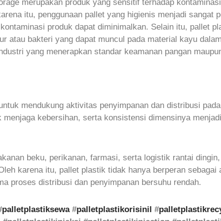
rage merupakan produk yang sensitif terhadap kontaminasi
karena itu, penggunaan pallet yang higienis menjadi sangat p
 kontaminasi produk dapat diminimalkan. Selain itu, pallet pl
 atau bakteri yang dapat muncul pada material kayu dalam 
 industri yang menerapkan standar keamanan pangan maupun 
f untuk mendukung aktivitas penyimpanan dan distribusi pada
enjaga kebersihan, serta konsistensi dimensinya menjadikan
n beku, perikanan, farmasi, serta logistik rantai dingin, p
leh karena itu, pallet plastik tidak hanya berperan sebagai
ma proses distribusi dan penyimpanan bersuhu rendah.
#
palletplastiksewa
#
palletplastikorisinil
#
palletplastikrec