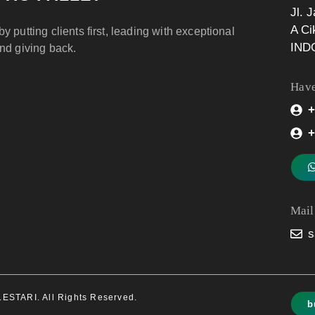
Jl. 
A Ci
by putting clients first, leading with exceptional
IND
and giving back.
Have
+
+
Mail
s
STARI. All Rights Reserved.
b