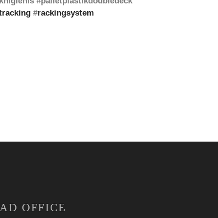
tikhigienis #palletplastikdoubledeck
tracking
#
rackingsystem
AD OFFICE