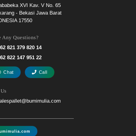
Jababeka XVI Kav. V No. 65
karang - Bekasi Jawa Barat
ONESIA 17550
 Any Questions?
62 821 379 820 14
62 822 147 951 22
Chat
Call
 Us
alespallet@bumimulia.com
umimulia.com